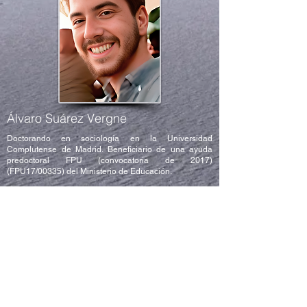
Álvaro Suárez Vergne
Doctorando en sociología en la Universidad
Complutense de Madrid. Beneficiario de una ayuda
predoctoral FPU (convocatoria de 2017)
(FPU17/00335) del Ministerio de Educación.
Fuente:
Datos aportados por el Autor
Libros y textos del autor publicados por
Editorial Artificios