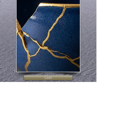
Leer
Pórtico 6
El sexto número de
Pórtico
, revista de la