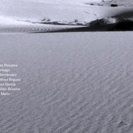
zo Rosales
ntiago
 Hernández
tínez Íñiguez
uez García
illán Briceño
 Marín