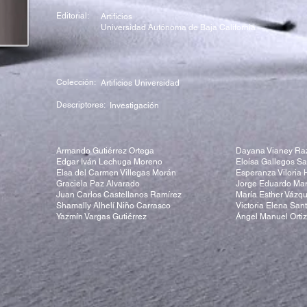
Editorial:
Artificios
Universidad Autónoma de Baja California
Colección:
Artificios Universidad
Descriptores:
Investigación
Armando Gutiérrez Ortega
Dayana Vianey Ra
Edgar Iván Lechuga Moreno
Eloísa Gallegos Sa
Elsa del Carmen Villegas Morán
Esperanza Viloria
Graciela Paz Alvarado
Jorge Eduardo Mar
Juan Carlos Castellanos Ramírez
María Esther Vázq
Shamally Alhelí Niño Carrasco
Victoria Elena Sant
Yazmín Vargas Gutiérrez
Ángel Manuel Ortiz