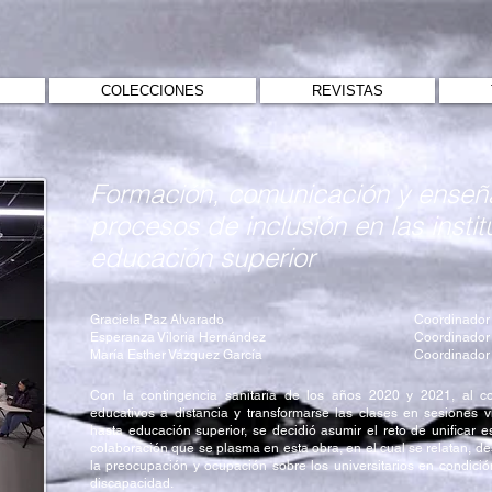
COLECCIONES
REVISTAS
Formación, comunicación y enseñ
procesos de inclusión en las insti
educación superior
Graciela Paz Alvarado
Coordinador
Esperanza Viloria Hernández
Coordinador
María Esther Vázquez García
Coordinador
Con la contingencia sanitaria de los años 2020 y 2021, al co
educativos a distancia y transformarse las clases en sesiones v
hasta educación superior, se decidió asumir el reto de unificar e
colaboración que se plasma en esta obra, en el cual se relatan, de
la preocupación y ocupación sobre los universitarios en condici
discapacidad.