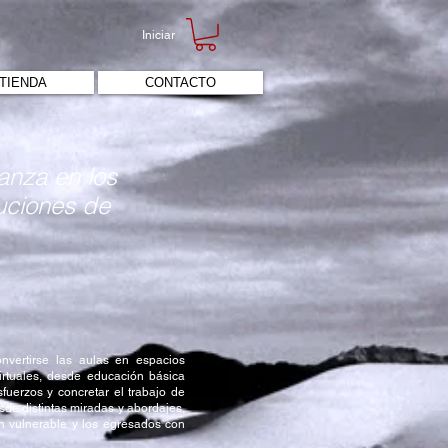
Iniciar
TIENDA
CONTACTO
anza en los
tuciones de
nvertirse las aulas en espacios
irtuales, desde educación básica
sfuerzos y concretar el trabajo de
sde distintas miradas y abordajes,
ón vulnerable y los egresados con